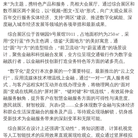
来”为主题，携特色产品和服务，亮相大会展厅。通过综合展区和
数币展区两个展位，以“视频+图文+互动”形式，向广大观众展示
百年交行服务实体经济、支持“两区”建设、推进数字化赋能、深
度融入城市经济发展等领域的各项举措和最新成果。
综合展区位于首钢园9号展馆T011，占地面积约为250㎡，采
用“交行蓝”作为主色调，借鉴“天圆地方”的美好寓意，通
过“圆”与“方”的造型组合，“前卫流动”与“蔚蓝通透”的场景设
计，聚焦金融和科技融合发展，全方位呈现交通银行作为数字金
融践行者，以金融科技创新打造业务特色等方面的诸多亮点。
“数字化”是交行本次参展的一个重要特征。最新推出的“云上交
行”，应用流媒体技术增温线上金融，通过“一对一”真人服务模
式，与客户远程实时互动并在线办理业务，将物理网点的“面对
面”变成在线网点的“屏对屏”、“键对键”和“线连线”，有效延伸金
融服务触角，提升客户在智慧金融服务方面的可得性与满意度。
惠民就医、财智校园、兴农e贷……众多体现数字金融与实体经济
和群众生活深度融合的服务及产品，等待观众现场解锁，切身感
受新技术为金融服务带来的深刻变革和无限可能。
综合展区在设计上还强调“互动性”，将知识图谱、计算机视觉
等人工智能技术的应用效果直观展现给观众。观众通过竖屏模拟