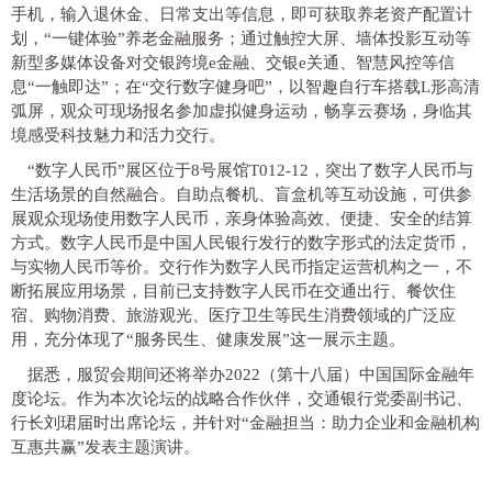
手机，输入退休金、日常支出等信息，即可获取养老资产配置计
划，“一键体验”养老金融服务；通过触控大屏、墙体投影互动等
新型多媒体设备对交银跨境e金融、交银e关通、智慧风控等信
息“一触即达”；在“交行数字健身吧”，以智趣自行车搭载L形高清
弧屏，观众可现场报名参加虚拟健身运动，畅享云赛场，身临其
境感受科技魅力和活力交行。
“数字人民币”展区位于8号展馆T012-12，突出了数字人民币与
生活场景的自然融合。自助点餐机、盲盒机等互动设施，可供参
展观众现场使用数字人民币，亲身体验高效、便捷、安全的结算
方式。数字人民币是中国人民银行发行的数字形式的法定货币，
与实物人民币等价。交行作为数字人民币指定运营机构之一，不
断拓展应用场景，目前已支持数字人民币在交通出行、餐饮住
宿、购物消费、旅游观光、医疗卫生等民生消费领域的广泛应
用，充分体现了“服务民生、健康发展”这一展示主题。
据悉，服贸会期间还将举办2022（第十八届）中国国际金融年
度论坛。作为本次论坛的战略合作伙伴，交通银行党委副书记、
行长刘珺届时出席论坛，并针对“金融担当：助力企业和金融机构
互惠共赢”发表主题演讲。