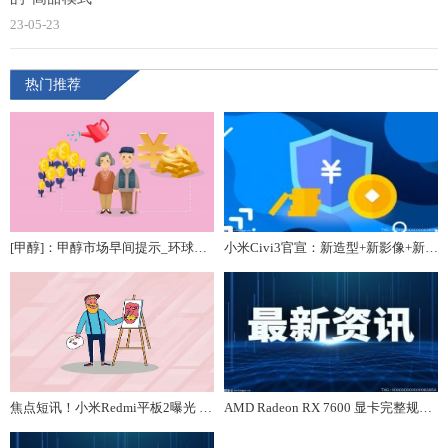
23-05-23
热门推荐
[甲醇]：甲醇市场早间提示_环球短讯
小米Civi3官宣：新造型+新影像+新性能，5月25日发布
焦点短讯！小米Redmi平板2曝光 1000多买旗舰！
AMD Radeon RX 7600 显卡完整规格曝光：165W 功耗、2625MHz 频率